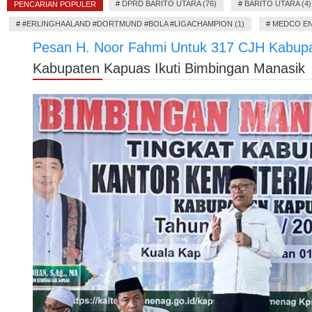
#
DPRD BARITO UTARA (76)
#
BARITO UTARA (4)
PENCARIAN POPULER
#
#ERLINGHAALAND #DORTMUND #BOLA #LIGACHAMPION (1)
#
MEDCO EN
Pesan H. Noor Fahmi Untuk 317 CJH Kabupa
Kabupaten Kapuas Ikuti Bimbingan Manasik