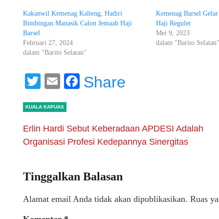
Kakanwil Kemenag Kalteng, Hadiri
Kemenag Barsel Gelar
Bimbingan Manasik Calon Jemaah Haji
Haji Reguler
Barsel
Mei 9, 2023
Februari 27, 2024
dalam "Barito Selatan
dalam "Barito Selatan"
Twitter
Email
Facebook
Share
KUALA KAPUAS
Erlin Hardi Sebut Keberadaan APDESI Adalah
Organisasi Profesi Kedepannya Sinergitas
Tinggalkan Balasan
Alamat email Anda tidak akan dipublikasikan.
Ruas ya
Komentar
*