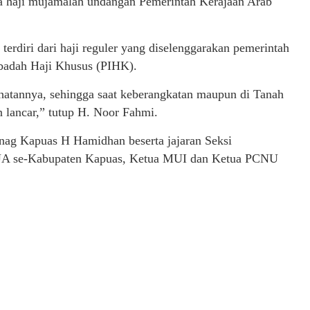
visa haji mujamalah undangan Pemerintah Kerajaan Arab
 terdiri dari haji reguler yang diselenggarakan pemerintah
Ibadah Haji Khusus (PIHK).
ehatannya, sehingga saat keberangkatan maupun di Tanah
n lancar,” tutup H. Noor Fahmi.
ag Kapuas H Hamidhan beserta jajaran Seksi
KUA se-Kabupaten Kapuas, Ketua MUI dan Ketua PCNU