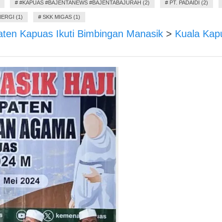
#
#KAPUAS #BAJENTANEWS #BAJENTABAJURAH (2)
#
PT. PADAIDI (2)
ERGI (1)
#
SKK MIGAS (1)
ten Kapuas Ikuti Bimbingan Manasik
>
Kuala Kap