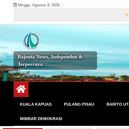
Skip
Minggu, Agustus 9, 2026
to
Selamat Dat
content
Bajenta News, Independen &
Terpercaya
KUALA KAPUAS
PULANG PISAU
BARITO U
MIMBAR DEMOKRASI