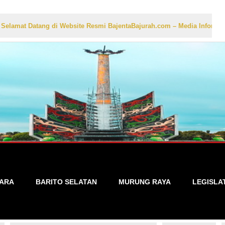
ang di Website Resmi BajentaBajurah.com – Media Informasi Lokal yan
TARA
BARITO SELATAN
MURUNG RAYA
LEGISLA