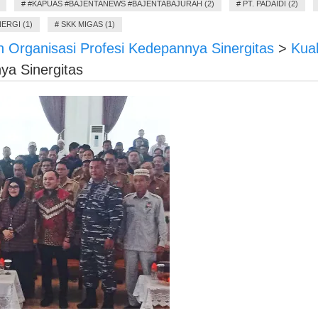
#
#KAPUAS #BAJENTANEWS #BAJENTABAJURAH (2)
#
PT. PADAIDI (2)
ERGI (1)
#
SKK MIGAS (1)
 Organisasi Profesi Kedepannya Sinergitas
>
Kua
ya Sinergitas