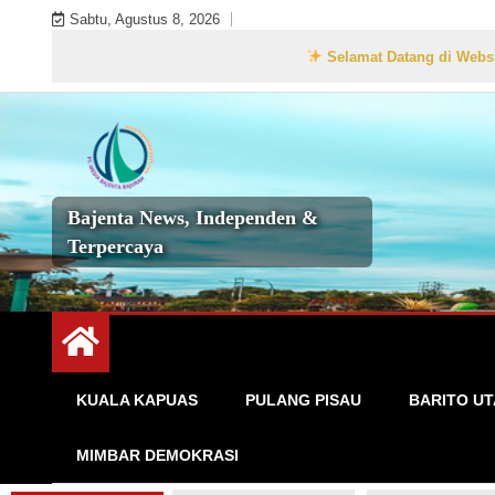
Skip
Sabtu, Agustus 8, 2026
to
Selamat Datang di Website Resmi
content
Bajenta News, Independen &
Terpercaya
KUALA KAPUAS
PULANG PISAU
BARITO U
MIMBAR DEMOKRASI