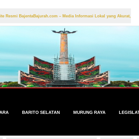
 BajentaBajurah.com – Media Informasi Lokal yang Akurat, Cepat, dan 
TARA
BARITO SELATAN
MURUNG RAYA
LEGISLA