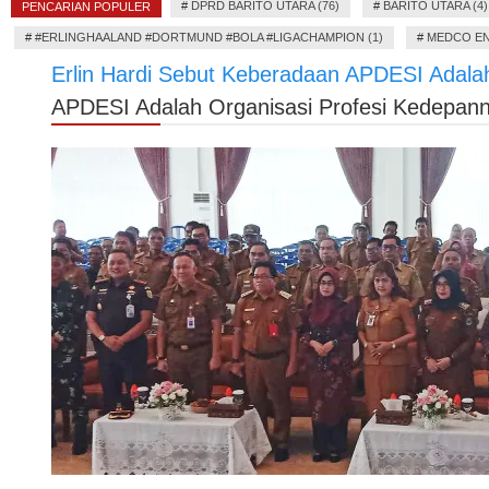
#
DPRD BARITO UTARA (76)
#
BARITO UTARA (4)
PENCARIAN POPULER
#
#ERLINGHAALAND #DORTMUND #BOLA #LIGACHAMPION (1)
#
MEDCO EN
Erlin Hardi Sebut Keberadaan APDESI Adalah
APDESI Adalah Organisasi Profesi Kedepann