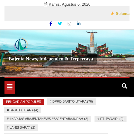
Skip
Kamis, Agustus 6, 2026
to
Selamat Datang 
content
Bajenta News, Independen & Terpercaya
Toggle
navigation
#
DPRD BARITO UTARA (76)
PENCARIAN POPULER
#
BARITO UTARA (4)
#
#KAPUAS #BAJENTANEWS #BAJENTABAJURAH (2)
#
PT. PADAIDI (2)
#
LAHEI BARAT (2)