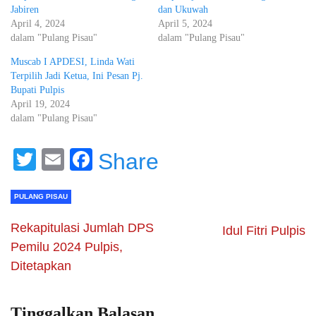
Jabiren
dan Ukuwah
April 4, 2024
April 5, 2024
dalam "Pulang Pisau"
dalam "Pulang Pisau"
Muscab I APDESI, Linda Wati
Terpilih Jadi Ketua, Ini Pesan Pj.
Bupati Pulpis
April 19, 2024
dalam "Pulang Pisau"
Twitter
Email
Facebook
Share
PULANG PISAU
Rekapitulasi Jumlah DPS
Idul Fitri Pulpis
Pemilu 2024 Pulpis,
Ditetapkan
Tinggalkan Balasan