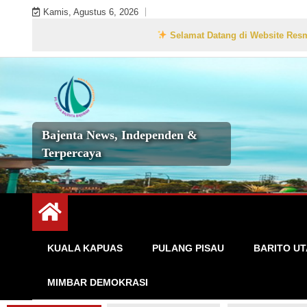
Skip
Kamis, Agustus 6, 2026
to
Selamat Datang di Website Resmi Bajenta
content
Bajenta News, Independen &
Terpercaya
KUALA KAPUAS
PULANG PISAU
BARITO U
MIMBAR DEMOKRASI