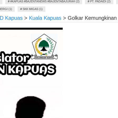
#
#KAPUAS #BAJENTANEWS #BAJENTABAJURAH (2)
#
PT. PADAIDI (2)
ERGI (1)
#
SKK MIGAS (1)
RD Kapuas
>
Kuala Kapuas
>
Golkar Kemungkinan