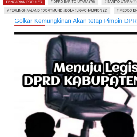
#
DPRD BARITO UTARA (76)
#
BARITO UTARA (4)
PENCARIAN POPULER
#
#ERLINGHAALAND #DORTMUND #BOLA #LIGACHAMPION (1)
#
MEDCO EN
Golkar Kemungkinan Akan tetap Pimpin DP