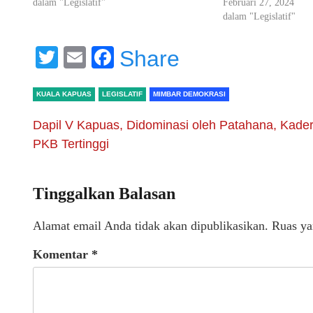
dalam "Legislatif"
Februari 27, 2024
dalam "Legislatif"
Twitter
Email
Facebook
Share
KUALA KAPUAS
LEGISLATIF
MIMBAR DEMOKRASI
Dapil V Kapuas, Didominasi oleh Patahana, Kade
PKB Tertinggi
Tinggalkan Balasan
Alamat email Anda tidak akan dipublikasikan.
Ruas ya
Komentar
*