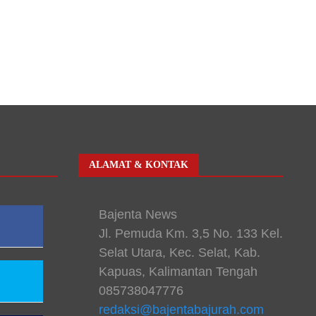
ALAMAT & KONTAK
Bajenta News
Jl. Pemuda Km. 3,5 No. 133 Kel.
Selat Utara, Kec. Selat, Kab.
Kapuas, Kalimantan Tengah
085738047776
redaksi@bajentabajurah.com