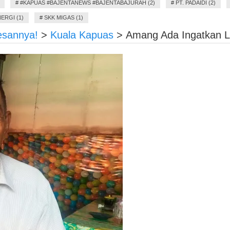
#
#KAPUAS #BAJENTANEWS #BAJENTABAJURAH (2)
#
PT. PADAIDI (2)
ERGI (1)
#
SKK MIGAS (1)
pesannya!
>
Kuala Kapuas
>
Amang Ada Ingatkan Leg