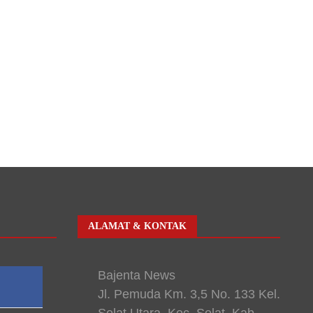
ALAMAT & KONTAK
Bajenta News
Jl. Pemuda Km. 3,5 No. 133 Kel.
Selat Utara, Kec. Selat, Kab.