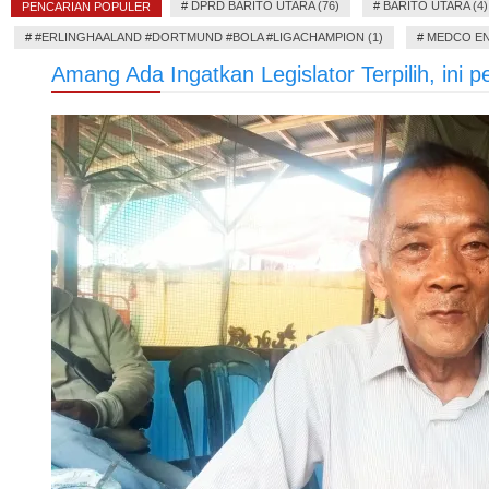
#
DPRD BARITO UTARA (76)
#
BARITO UTARA (4)
PENCARIAN POPULER
#
#ERLINGHAALAND #DORTMUND #BOLA #LIGACHAMPION (1)
#
MEDCO EN
Amang Ada Ingatkan Legislator Terpilih, ini 