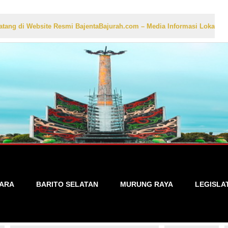
ite Resmi BajentaBajurah.com – Media Informasi Lokal yang Akurat, C
TARA
BARITO SELATAN
MURUNG RAYA
LEGISLA