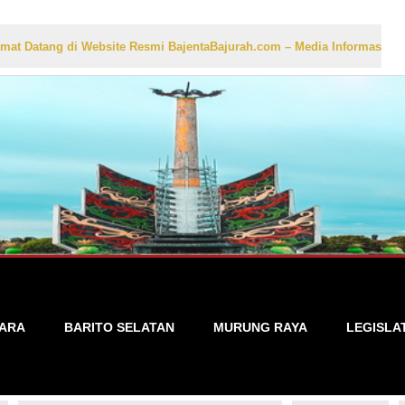
 di Website Resmi BajentaBajurah.com – Media Informasi Lokal yang Ak
TARA
BARITO SELATAN
MURUNG RAYA
LEGISLA