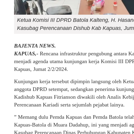
Ketua Komisi III DPRD Batola Kalteng, H. Hasa
Kasubag Perencanaan Dishub Kab Kapuas, Juma
BAJENTA NEWS.
KAPUAS,-
Rencana infrastruktur pengubung antara K
menjadi agenda utama kunjungan kerja Komisi III D
Kapuas, Jumat 2/2/2024.
Kunjungan kerja tersebut dipimpin langsung oleh Ketu
anggota DPRD setempat, sedangkan penerima kunjung
Kadishub Kapuas Fitrianson diwakili oleh Analis Keb
Perencanaan Kariadi serta sejumlah pejabat lainya.
” Memang dulu Pemda Kapuas dan Pemda Batola tela
Kapuas-Batola di Muara Dadahup, ini yang menjadi a
Kasubag Perencanaan Dinas Perhubungan Kabupaten Ka