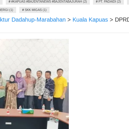
#
#KAPUAS #BAJENTANEWS #BAJENTABAJURAH (2)
#
PT. PADAIDI (2)
ERGI (1)
#
SKK MIGAS (1)
uktur Dadahup-Marabahan
>
Kuala Kapuas
>
DPRD 