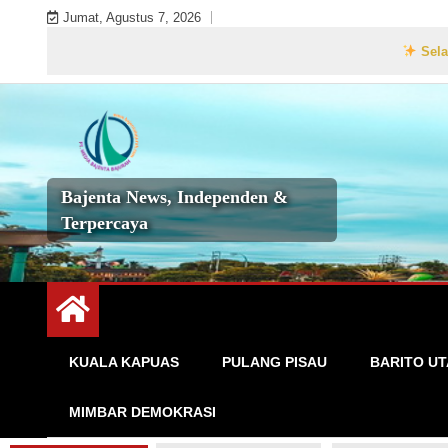
Skip
Jumat, Agustus 7, 2026
to
Selamat Datang
content
Bajenta News, Independen &
Terpercaya
KUALA KAPUAS
PULANG PISAU
BARITO U
MIMBAR DEMOKRASI