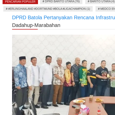
#
DPRD BARITO UTARA (76)
#
BARITO UTARA (4)
PENCARIAN POPULER
#
#ERLINGHAALAND #DORTMUND #BOLA #LIGACHAMPION (1)
#
MEDCO EN
DPRD Batola Pertanyakan Rencana Infrastr
Dadahup-Marabahan