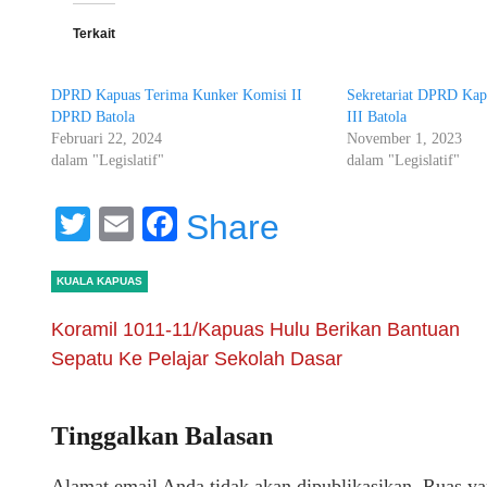
Terkait
DPRD Kapuas Terima Kunker Komisi II
Sekretariat DPRD Kap
DPRD Batola
III Batola
Februari 22, 2024
November 1, 2023
dalam "Legislatif"
dalam "Legislatif"
Twitter
Email
Facebook
Share
KUALA KAPUAS
Koramil 1011-11/Kapuas Hulu Berikan Bantuan
Sepatu Ke Pelajar Sekolah Dasar
Tinggalkan Balasan
Alamat email Anda tidak akan dipublikasikan.
Ruas ya