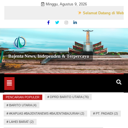
Skip
Minggu, Agustus 9, 2026
to
Selamat Datang di Website Res
content
Bajenta News, Independen & Terpercaya
Toggle
navigation
#
DPRD BARITO UTARA (76)
PENCARIAN POPULER
#
BARITO UTARA (4)
#
#KAPUAS #BAJENTANEWS #BAJENTABAJURAH (2)
#
PT. PADAIDI (2)
#
LAHEI BARAT (2)