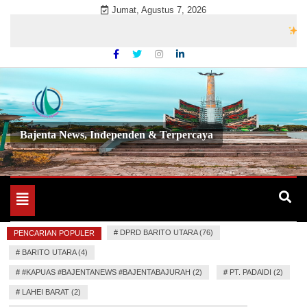
Skip
Jumat, Agustus 7, 2026
to
Selamat
content
Bajenta News, Independen & Terpercaya
Toggle
navigation
#
DPRD BARITO UTARA (76)
PENCARIAN POPULER
#
BARITO UTARA (4)
#
#KAPUAS #BAJENTANEWS #BAJENTABAJURAH (2)
#
PT. PADAIDI (2)
#
LAHEI BARAT (2)