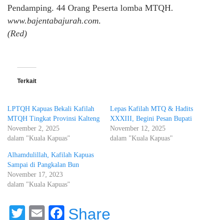
Pendamping. 44 Orang Peserta lomba MTQH.
www.bajentabajurah.com.
(Red)
Terkait
LPTQH Kapuas Bekali Kafilah
Lepas Kafilah MTQ & Hadits
MTQH Tingkat Provinsi Kalteng
XXXIII, Begini Pesan Bupati
November 2, 2025
November 12, 2025
dalam "Kuala Kapuas"
dalam "Kuala Kapuas"
Alhamdulillah, Kafilah Kapuas
Sampai di Pangkalan Bun
November 17, 2023
dalam "Kuala Kapuas"
Twitter
Email
Facebook
Share