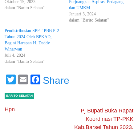
Oktober 15, 2023
Perjuangkan Aspirasi Pedagang
dalam "Barito Selatan"
dan UMKM
Januari 3, 2024
dalam "Barito Selatan"
Pendistribusian SPPT PBB P-2
Tahun 2024 Oleh BPKAD,
Begini Harapan H. Deddy
Winarwan
Juli 4, 2024
dalam "Barito Selatan"
Twitter
Email
Facebook
Share
BARITO SELATAN
Hpn
Pj Bupati Buka Rapat
Koordinasi TP-PKK
Kab.Barsel Tahun 2023.