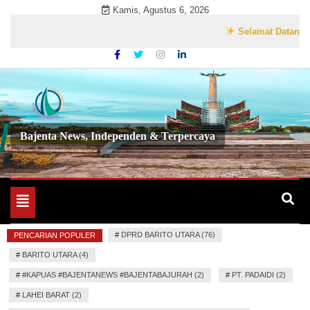
Skip
Kamis, Agustus 6, 2026
to
Selamat Datang di Web
content
Bajenta News, Independen & Terpercaya
Toggle
navigation
#
DPRD BARITO UTARA (76)
PENCARIAN POPULER
#
BARITO UTARA (4)
#
#KAPUAS #BAJENTANEWS #BAJENTABAJURAH (2)
#
PT. PADAIDI (2)
#
LAHEI BARAT (2)