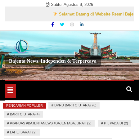
Skip
Sabtu, Agustus 8, 2026
to
Selamat Datang di Website Resmi BajentaBajura
content
Bajenta News, Independen & Terpercaya
Toggle
navigation
#
DPRD BARITO UTARA (76)
PENCARIAN POPULER
#
BARITO UTARA (4)
#
#KAPUAS #BAJENTANEWS #BAJENTABAJURAH (2)
#
PT. PADAIDI (2)
#
LAHEI BARAT (2)