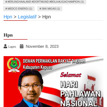
#
#ERLINGHAALAND #DORTMUND #BOLA #LIGACHAMPION (1)
#
MEDCO ENERGI (1)
#
SKK MIGAS (1)
Hpn
>
Legislatif
>
Hpn
Hpn
November 8, 2023
Lapro