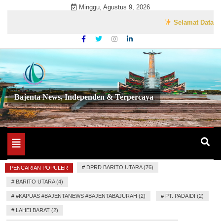
Skip
Minggu, Agustus 9, 2026
to
Selamat Datang di We
content
Bajenta News, Independen & Terpercaya
Toggle
navigation
#
DPRD BARITO UTARA (76)
PENCARIAN POPULER
#
BARITO UTARA (4)
#
#KAPUAS #BAJENTANEWS #BAJENTABAJURAH (2)
#
PT. PADAIDI (2)
#
LAHEI BARAT (2)