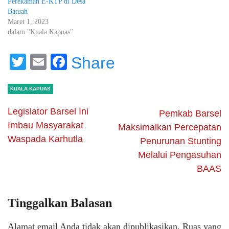
Perekaman E-KTP di Desa
Batuah
Maret 1, 2023
dalam "Kuala Kapuas"
Twitter
Email
Facebook
Share
KUALA KAPUAS
Legislator Barsel Ini
Pemkab Barsel
Imbau Masyarakat
Maksimalkan Percepatan
Waspada Karhutla
Penurunan Stunting
Melalui Pengasuhan
BAAS
Tinggalkan Balasan
Alamat email Anda tidak akan dipublikasikan.
Ruas yang