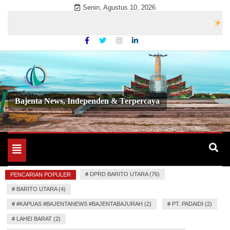
Skip
Senin, Agustus 10, 2026
to
Selama
content
Bajenta News, Independen & Terpercaya
Toggle
navigation
#
DPRD BARITO UTARA (76)
PENCARIAN POPULER
#
BARITO UTARA (4)
#
#KAPUAS #BAJENTANEWS #BAJENTABAJURAH (2)
#
PT. PADAIDI (2)
#
LAHEI BARAT (2)