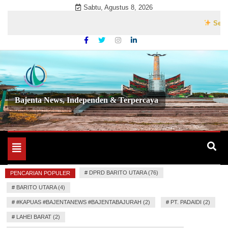
Skip
Sabtu, Agustus 8, 2026
to
Selamat D
content
Bajenta News, Independen & Terpercaya
Toggle
navigation
#
DPRD BARITO UTARA (76)
PENCARIAN POPULER
#
BARITO UTARA (4)
#
#KAPUAS #BAJENTANEWS #BAJENTABAJURAH (2)
#
PT. PADAIDI (2)
#
LAHEI BARAT (2)