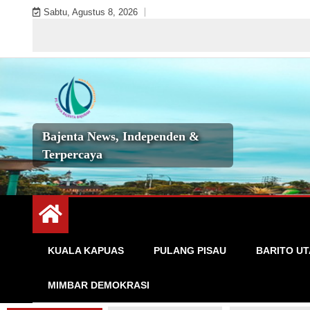
Skip
Sabtu, Agustus 8, 2026
to
Selam
content
Bajenta News, Independen &
Terpercaya
KUALA KAPUAS
PULANG PISAU
BARITO U
MIMBAR DEMOKRASI