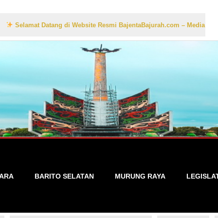
at Datang di Website Resmi BajentaBajurah.com – Media Informasi Loka
TARA
BARITO SELATAN
MURUNG RAYA
LEGISLA