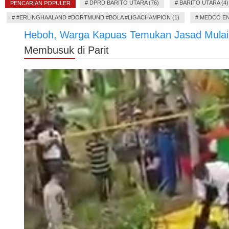
#
DPRD BARITO UTARA (76)
#
BARITO UTARA (4)
PENCARIAN POPULER
#
#ERLINGHAALAND #DORTMUND #BOLA #LIGACHAMPION (1)
#
MEDCO EN
Heboh, Warga Kapuas Temukan Jasad Mulai
Membusuk di Parit