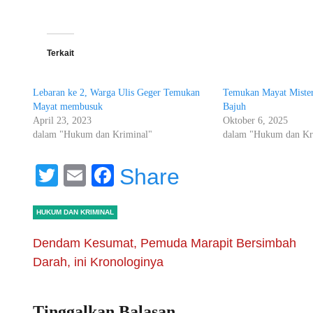
Terkait
Lebaran ke 2, Warga Ulis Geger Temukan
Temukan Mayat Miste
Mayat membusuk
Bajuh
April 23, 2023
Oktober 6, 2025
dalam "Hukum dan Kriminal"
dalam "Hukum dan Kr
Twitter
Email
Facebook
Share
HUKUM DAN KRIMINAL
Dendam Kesumat, Pemuda Marapit Bersimbah
Darah, ini Kronologinya
Tinggalkan Balasan