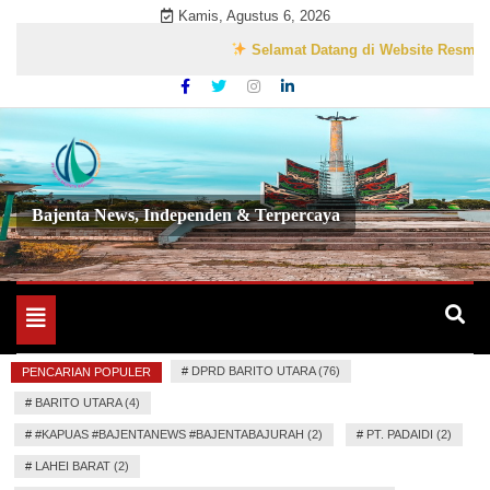
Skip
Kamis, Agustus 6, 2026
to
Selamat Datang di Website Resmi Bajenta
content
Bajenta News, Independen & Terpercaya
Toggle
navigation
#
DPRD BARITO UTARA (76)
PENCARIAN POPULER
#
BARITO UTARA (4)
#
#KAPUAS #BAJENTANEWS #BAJENTABAJURAH (2)
#
PT. PADAIDI (2)
#
LAHEI BARAT (2)