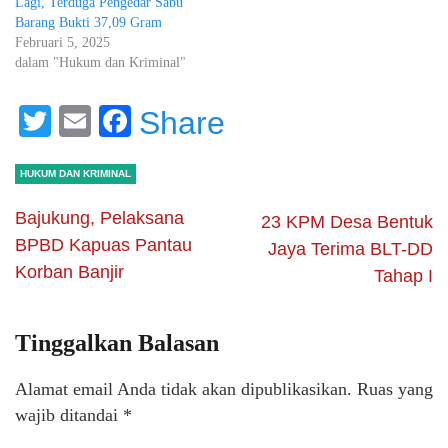
Lagi, Terduga Pengedar Sabu
Barang Bukti 37,09 Gram
Februari 5, 2025
dalam "Hukum dan Kriminal"
Twitter
Email
Facebook
Share
HUKUM DAN KRIMINAL
Bajukung, Pelaksana
23 KPM Desa Bentuk
BPBD Kapuas Pantau
Jaya Terima BLT-DD
Korban Banjir
Tahap I
Tinggalkan Balasan
Alamat email Anda tidak akan dipublikasikan.
Ruas yang
wajib ditandai
*