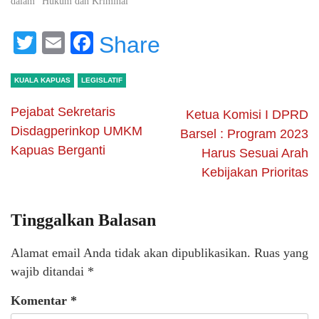
dalam "Hukum dan Kriminal"
Twitter
Email
Facebook
Share
KUALA KAPUAS
LEGISLATIF
Pejabat Sekretaris
Ketua Komisi I DPRD
Disdagperinkop UMKM
Barsel : Program 2023
Kapuas Berganti
Harus Sesuai Arah
Kebijakan Prioritas
Tinggalkan Balasan
Alamat email Anda tidak akan dipublikasikan.
Ruas yang
wajib ditandai
*
Komentar
*