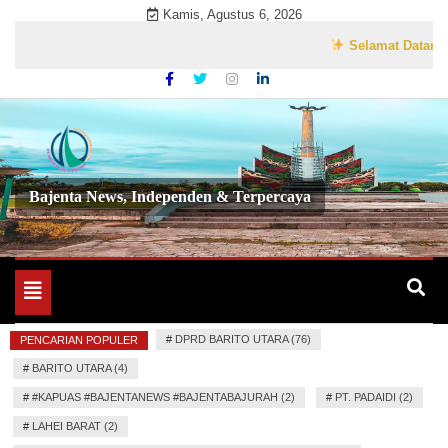
Skip
Kamis, Agustus 6, 2026
to
Selamat Datang di Web
content
Bajenta News, Independen & Terpercaya
Toggle
navigation
#
DPRD BARITO UTARA (76)
PENCARIAN POPULER
#
BARITO UTARA (4)
#
#KAPUAS #BAJENTANEWS #BAJENTABAJURAH (2)
#
PT. PADAIDI (2)
#
LAHEI BARAT (2)