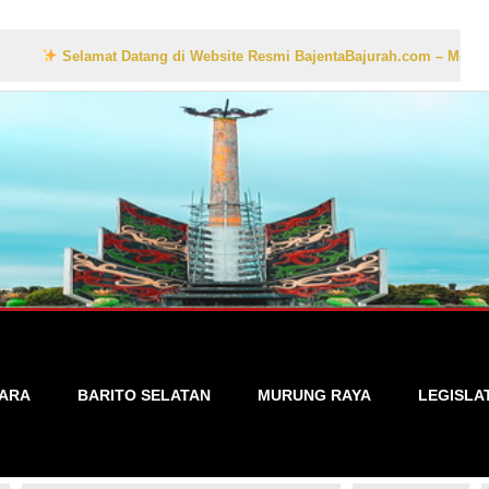
elamat Datang di Website Resmi BajentaBajurah.com – Media Informasi 
TARA
BARITO SELATAN
MURUNG RAYA
LEGISLA