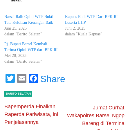
Terkait
Barsel Raih Opini WTP Bukti
Kapuas Raih WTP Dari BPK RI
Tata Kelolaan Keuangan Baik
Beserta LHP
Juni 25, 2025
Juni 2, 2025
dalam "Barito Selatan"
dalam "Kuala Kapuas"
Pj. Bupati Barsel Kembali
Terima Opini WTP dari BPK RI
Mei 20, 2023
dalam "Barito Selatan"
Twitter
Email
Facebook
Share
BARITO SELATAN
Bapemperda Finalkan
Jumat Curhat,
Raperda Pariwisata, ini
Wakapolres Barsel Ngopi
Penjelasannya
Bareng di Terminal