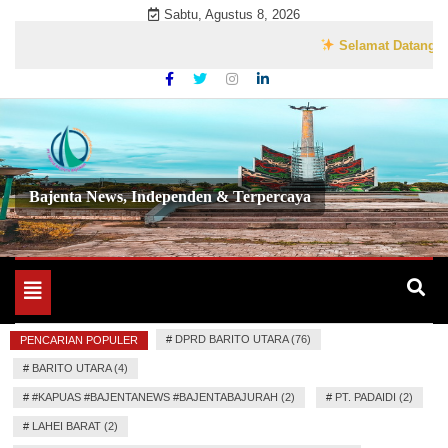
Skip
Sabtu, Agustus 8, 2026
to
Selamat Datang di Webs
content
Bajenta News, Independen & Terpercaya
Toggle
navigation
#
DPRD BARITO UTARA (76)
PENCARIAN POPULER
#
BARITO UTARA (4)
#
#KAPUAS #BAJENTANEWS #BAJENTABAJURAH (2)
#
PT. PADAIDI (2)
#
LAHEI BARAT (2)