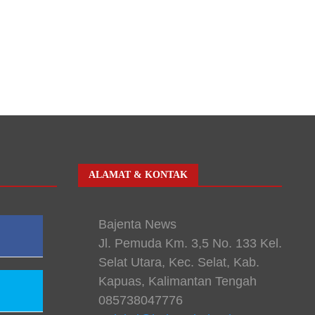
ALAMAT & KONTAK
Bajenta News
Jl. Pemuda Km. 3,5 No. 133 Kel.
Selat Utara, Kec. Selat, Kab.
Kapuas, Kalimantan Tengah
085738047776