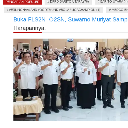
#
DPRD BARITO UTARA (76)
#
BARITO UTARA (4)
PENCARIAN POPULER
#
#ERLINGHAALAND #DORTMUND #BOLA #LIGACHAMPION (1)
#
MEDCO EN
Buka FLS2N- O2SN, Suwarno Muriyat Samp
Harapannya.