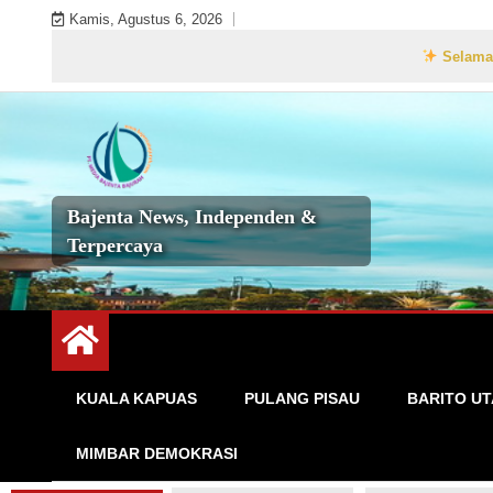
Skip
Kamis, Agustus 6, 2026
to
Selamat Datang di
content
Bajenta News, Independen &
Terpercaya
KUALA KAPUAS
PULANG PISAU
BARITO U
MIMBAR DEMOKRASI