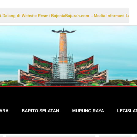
 Website Resmi BajentaBajurah.com – Media Informasi Lokal yang Akura
TARA
BARITO SELATAN
MURUNG RAYA
LEGISLA