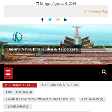
Skip
Minggu, Agustus 9, 2026
to
Selamat Datang di W
content
Bajenta News, Independen & Terpercaya
Toggle
navigation
#
DPRD BARITO UTARA (76)
PENCARIAN POPULER
#
BARITO UTARA (4)
#
#KAPUAS #BAJENTANEWS #BAJENTABAJURAH (2)
#
PT. PADAIDI (2)
#
LAHEI BARAT (2)