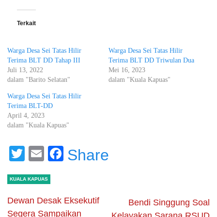
Terkait
Warga Desa Sei Tatas Hilir
Warga Desa Sei Tatas Hilir
Terima BLT DD Tahap III
Terima BLT DD Triwulan Dua
Juli 13, 2022
Mei 16, 2023
dalam "Barito Selatan"
dalam "Kuala Kapuas"
Warga Desa Sei Tatas Hilir
Terima BLT-DD
April 4, 2023
dalam "Kuala Kapuas"
Twitter
Email
Facebook
Share
KUALA KAPUAS
Dewan Desak Eksekutif
Bendi Singgung Soal
Segera Sampaikan
Kelayakan Sarana RSUD