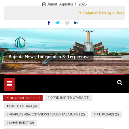
Skip
Jumat, Agustus 7, 2026
to
Selamat Datang di Website Resm
content
Bajenta News, Independen & Terpercaya
Toggle
navigation
#
DPRD BARITO UTARA (76)
PENCARIAN POPULER
#
BARITO UTARA (4)
#
#KAPUAS #BAJENTANEWS #BAJENTABAJURAH (2)
#
PT. PADAIDI (2)
#
LAHEI BARAT (2)