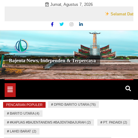
Skip
Jumat, Agustus 7, 2026
to
Selamat Datang di W
content
Bajenta News, Independen & Terpercaya
Toggle
navigation
#
DPRD BARITO UTARA (76)
PENCARIAN POPULER
#
BARITO UTARA (4)
#
#KAPUAS #BAJENTANEWS #BAJENTABAJURAH (2)
#
PT. PADAIDI (2)
#
LAHEI BARAT (2)