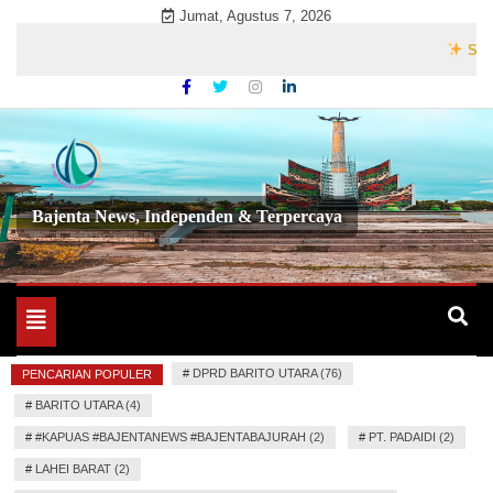
Skip
Jumat, Agustus 7, 2026
to
Selamat 
content
Bajenta News, Independen & Terpercaya
Toggle
navigation
#
DPRD BARITO UTARA (76)
PENCARIAN POPULER
#
BARITO UTARA (4)
#
#KAPUAS #BAJENTANEWS #BAJENTABAJURAH (2)
#
PT. PADAIDI (2)
#
LAHEI BARAT (2)