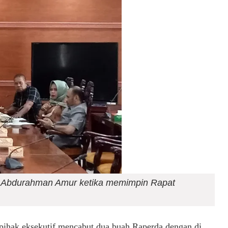
Abdurahman Amur ketika memimpin Rapat
pihak eksekutif mencabut dua buah Raperda dengan di