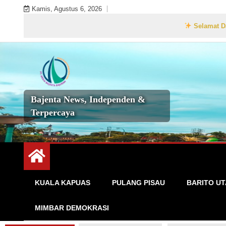
Skip
Kamis, Agustus 6, 2026
to
Selamat Datang di Websi
content
Bajenta News, Independen &
Terpercaya
KUALA KAPUAS
PULANG PISAU
BARITO U
MIMBAR DEMOKRASI