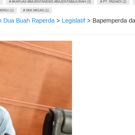
#
#KAPUAS #BAJENTANEWS #BAJENTABAJURAH (2)
#
PT. PADAIDI (2)
ERGI (1)
#
SKK MIGAS (1)
an Dua Buah Raperda
>
Legislatif
>
Bapemperda dan