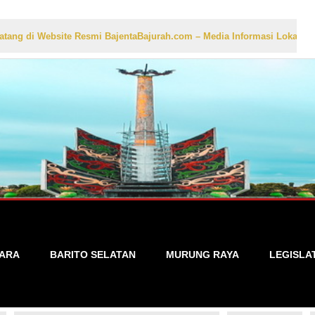
te Resmi BajentaBajurah.com – Media Informasi Lokal yang Akurat, Ce
TARA
BARITO SELATAN
MURUNG RAYA
LEGISLA