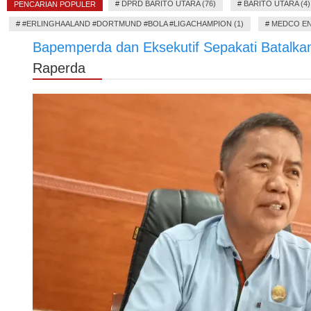
#
DPRD BARITO UTARA (76)
#
BARITO UTARA (4)
PENCARIAN POPULER
#
#ERLINGHAALAND #DORTMUND #BOLA #LIGACHAMPION (1)
#
MEDCO EN
Bapemperda dan Eksekutif Sepakati Batalk
Raperda