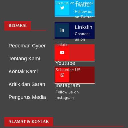
Like us on Facebook
Twitter
Follow us
on Twitter
REDAKSI
Linkdin
Connect
us on
Linkdin
Pedoman Cyber
Tentang Kami
Youtube
Subscribe US
Kontak Kami
Kritik dan Saran
Instagram
Follow us on
Pengurus Media
Instagram
ALAMAT & KONTAK