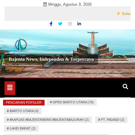
Skip
Minggu, Agustus 9, 2026
to
Selamat Dat
content
Bajenta News, Independen & Terpercaya
Toggle
navigation
#
DPRD BARITO UTARA (76)
PENCARIAN POPULER
#
BARITO UTARA (4)
#
#KAPUAS #BAJENTANEWS #BAJENTABAJURAH (2)
#
PT. PADAIDI (2)
#
LAHEI BARAT (2)