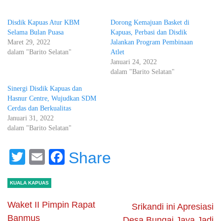
Disdik Kapuas Atur KBM
Dorong Kemajuan Basket di
Selama Bulan Puasa
Kapuas, Perbasi dan Disdik
Maret 29, 2022
Jalankan Program Pembinaan
dalam "Barito Selatan"
Atlet
Januari 24, 2022
dalam "Barito Selatan"
Sinergi Disdik Kapuas dan
Hasnur Centre, Wujudkan SDM
Cerdas dan Berkualitas
Januari 31, 2022
dalam "Barito Selatan"
Twitter
Email
Facebook
Share
KUALA KAPUAS
Waket II Pimpin Rapat
Srikandi ini Apresiasi
Banmus
Desa Bungai Jaya Jadi