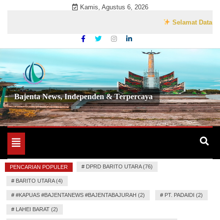
Skip
Kamis, Agustus 6, 2026
to
Selamat Datang di We
content
Bajenta News, Independen & Terpercaya
Toggle
navigation
#
DPRD BARITO UTARA (76)
PENCARIAN POPULER
#
BARITO UTARA (4)
#
#KAPUAS #BAJENTANEWS #BAJENTABAJURAH (2)
#
PT. PADAIDI (2)
#
LAHEI BARAT (2)