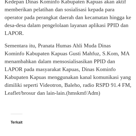
Kedepan Dinas Kominfo Kabupaten Kapuas akan aktif
memberikan pelatihan dan sosialisasi kepada para
operator pada perangkat daerah dan kecamatan hingga ke
desa-desa dalam pengelolaan layanan aplikasi PPID dan
LAPOR.
Sementara itu, Pranata Humas Ahli Muda Dinas
Kominfo Kabupaten Kapuas Gusti Mahfuz, S.Kom, MA
menambahkan dalam mensosialisasikan PPID dan
LAPOR pada masyarakat Kapuas, Dinas Kominfo
Kabupaten Kapuas menggunakan kanal komunikasi yang
dimiliki seperti Videotron, Baleho, radio RSPD 91.4 FM,
Leaflet/brosur dan lain-lain.(hmskmf/Adm)
Terkait