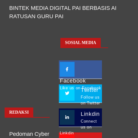
BINTEK MEDIA DIGITAL PAI BERBASIS AI
RATUSAN GURU PAI
SOSIAL MEDIA
Facebook
Like us on Facebook
Twitter
Follow us
on Twitter
REDAKSI
Linkdin
Connect
us on
Linkdin
Pedoman Cyber