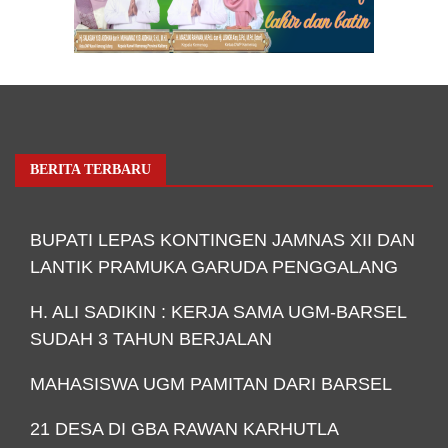
BERITA TERBARU
BUPATI LEPAS KONTINGEN JAMNAS XII DAN
LANTIK PRAMUKA GARUDA PENGGALANG
H. ALI SADIKIN : KERJA SAMA UGM-BARSEL
SUDAH 3 TAHUN BERJALAN
MAHASISWA UGM PAMITAN DARI BARSEL
21 DESA DI GBA RAWAN KARHUTLA