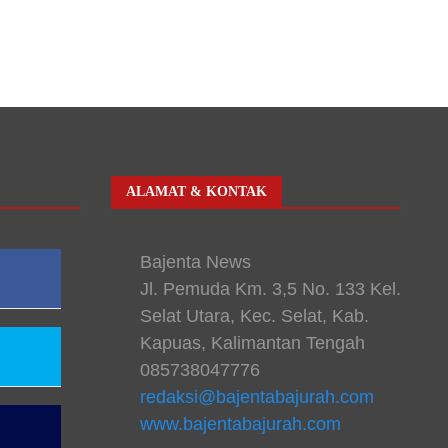
ALAMAT & KONTAK
Bajenta News
Jl. Pemuda Km. 3,5 No. 133 Kel.
Selat Utara, Kec. Selat, Kab.
Kapuas, Kalimantan Tengah
085738047776
redaksi@bajentabajurah.com
www.bajentabajurah.com
n