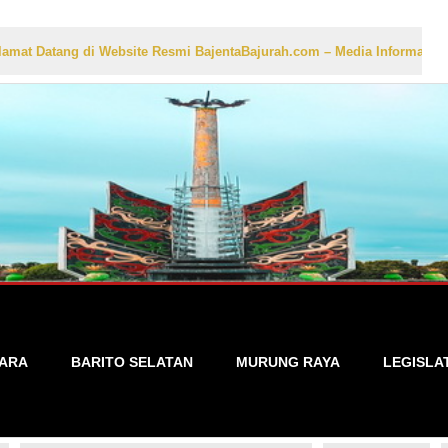
ng di Website Resmi BajentaBajurah.com – Media Informasi Lokal yang 
TARA
BARITO SELATAN
MURUNG RAYA
LEGISLA