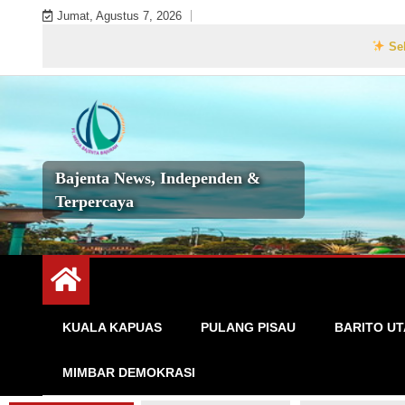
Skip
Jumat, Agustus 7, 2026
to
Selamat Data
content
Bajenta News, Independen &
Terpercaya
KUALA KAPUAS
PULANG PISAU
BARITO U
MIMBAR DEMOKRASI