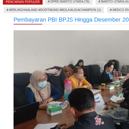
#
DPRD BARITO UTARA (76)
#
BARITO UTARA (4)
PENCARIAN POPULER
#
#ERLINGHAALAND #DORTMUND #BOLA #LIGACHAMPION (1)
#
MEDCO EN
Pembayaran PBI BPJS Hingga Desember 20