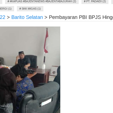
#
#KAPUAS #BAJENTANEWS #BAJENTABAJURAH (2)
#
PT. PADAIDI (2)
ERGI (1)
#
SKK MIGAS (1)
22
>
Barito Selatan
>
Pembayaran PBI BPJS Hing