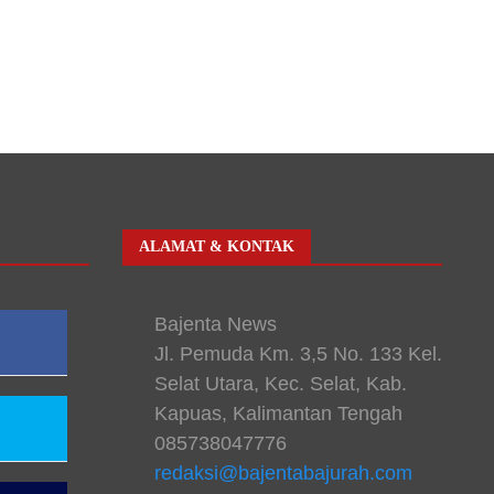
ALAMAT & KONTAK
Bajenta News
Jl. Pemuda Km. 3,5 No. 133 Kel.
Selat Utara, Kec. Selat, Kab.
Kapuas, Kalimantan Tengah
085738047776
redaksi@bajentabajurah.com