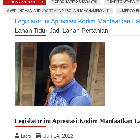
#
DPRD BARITO UTARA (76)
#
BARITO UTARA (4)
PENCARIAN POPULER
#
#ERLINGHAALAND #DORTMUND #BOLA #LIGACHAMPION (1)
#
MEDCO EN
Legislator ini Apresiasi Kodim Manfaatkan L
Lahan Tidur Jadi Lahan Pertanian
Legislator ini Apresiasi Kodim Manfaatkan L
Juli 14, 2022
Lapro