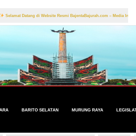
 Datang di Website Resmi BajentaBajurah.com – Media Informasi Lokal
TARA
BARITO SELATAN
MURUNG RAYA
LEGISLA