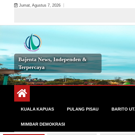
Skip
Jumat, Agustus 7, 2026
to
Selamat
content
Bajenta News, Independen &
Terpercaya
KUALA KAPUAS
PULANG PISAU
BARITO U
MIMBAR DEMOKRASI