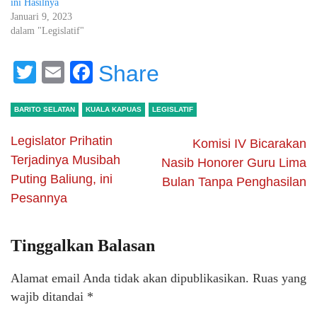
ini Hasilnya
Januari 9, 2023
dalam "Legislatif"
Twitter
Email
Facebook
Share
BARITO SELATAN
KUALA KAPUAS
LEGISLATIF
Legislator Prihatin
Komisi IV Bicarakan
Terjadinya Musibah
Nasib Honorer Guru Lima
Puting Baliung, ini
Bulan Tanpa Penghasilan
Pesannya
Tinggalkan Balasan
Alamat email Anda tidak akan dipublikasikan.
Ruas yang
wajib ditandai
*