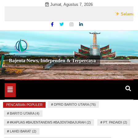
Skip
Jumat, Agustus 7, 2026
to
Selamat Datan
content
Bajenta News, Independen & Terpercaya
Toggle
navigation
#
DPRD BARITO UTARA (76)
PENCARIAN POPULER
#
BARITO UTARA (4)
#
#KAPUAS #BAJENTANEWS #BAJENTABAJURAH (2)
#
PT. PADAIDI (2)
#
LAHEI BARAT (2)