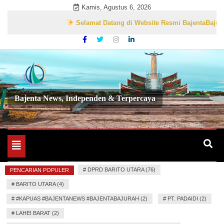
Skip
Kamis, Agustus 6, 2026
to
Selamat Datang di Website Resmi BajentaBajurah.c
content
Bajenta News, Independen & Terpercaya
Toggle
navigation
#
DPRD BARITO UTARA (76)
PENCARIAN POPULER
#
BARITO UTARA (4)
#
#KAPUAS #BAJENTANEWS #BAJENTABAJURAH (2)
#
PT. PADAIDI (2)
#
LAHEI BARAT (2)