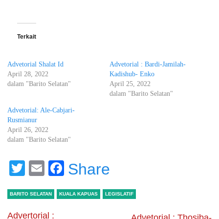
Terkait
Advetorial Shalat Id
Advetorial : Bardi-Jamilah-
April 28, 2022
Kadishub- Enko
dalam "Barito Selatan"
April 25, 2022
dalam "Barito Selatan"
Advetorial: Ale-Cabjari-
Rusmianur
April 26, 2022
dalam "Barito Selatan"
Twitter
Email
Facebook
Share
BARITO SELATAN
KUALA KAPUAS
LEGISLATIF
Advertorial :
Advetorial : Thosiba-