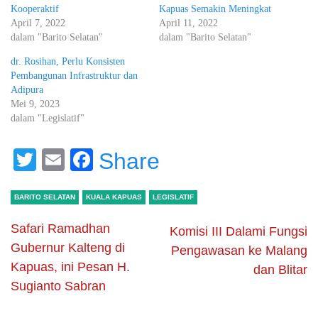
Kooperaktif
Kapuas Semakin Meningkat
April 7, 2022
April 11, 2022
dalam "Barito Selatan"
dalam "Barito Selatan"
dr. Rosihan, Perlu Konsisten
Pembangunan Infrastruktur dan
Adipura
Mei 9, 2023
dalam "Legislatif"
Twitter
Email
Facebook
Share
BARITO SELATAN
KUALA KAPUAS
LEGISLATIF
Safari Ramadhan
Komisi III Dalami Fungsi
Gubernur Kalteng di
Pengawasan ke Malang
Kapuas, ini Pesan H.
dan Blitar
Sugianto Sabran