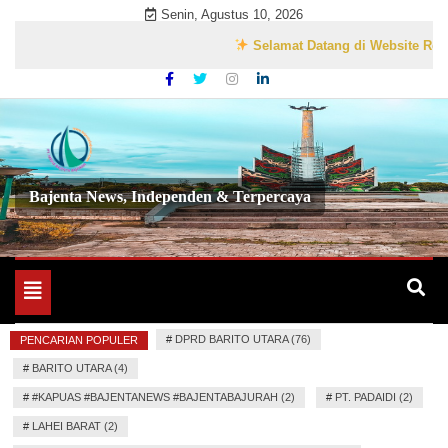
Skip
Senin, Agustus 10, 2026
to
Selamat Datang di Website Resmi Baj
content
Bajenta News, Independen & Terpercaya
Toggle
navigation
#
DPRD BARITO UTARA (76)
PENCARIAN POPULER
#
BARITO UTARA (4)
#
#KAPUAS #BAJENTANEWS #BAJENTABAJURAH (2)
#
PT. PADAIDI (2)
#
LAHEI BARAT (2)