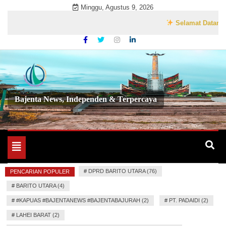
Skip
Minggu, Agustus 9, 2026
to
Selamat Datang di Web
content
Bajenta News, Independen & Terpercaya
Toggle
navigation
#
DPRD BARITO UTARA (76)
PENCARIAN POPULER
#
BARITO UTARA (4)
#
#KAPUAS #BAJENTANEWS #BAJENTABAJURAH (2)
#
PT. PADAIDI (2)
#
LAHEI BARAT (2)