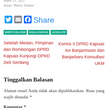
Maret 15, 2022
dalam "Barito Selatan"
Twitter
Email
Facebook
Share
BARITO SELATAN
KUALA KAPUAS
LEGISLATIF
Setelah Medan, Pimpinan
Komisi II DPRD Kapuas
dan Rombongan DPRD
Ke Banjarmasin dan
Kapuas Kunjungi DPRD
Banjarbaru Konsultasi
Deli Serdang
UKM
Tinggalkan Balasan
Alamat email Anda tidak akan dipublikasikan.
Ruas yang
wajib ditandai
*
Komentar
*