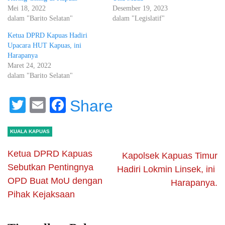
Mei 18, 2022
Desember 19, 2023
dalam "Barito Selatan"
dalam "Legislatif"
Ketua DPRD Kapuas Hadiri
Upacara HUT Kapuas, ini
Harapanya
Maret 24, 2022
dalam "Barito Selatan"
Twitter
Email
Facebook
Share
KUALA KAPUAS
Ketua DPRD Kapuas
Kapolsek Kapuas Timur
Sebutkan Pentingnya
Hadiri Lokmin Linsek, ini
OPD Buat MoU dengan
Harapanya.
Pihak Kejaksaan