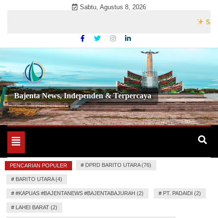
Skip
Sabtu, Agustus 8, 2026
to
Selamat Dat
content
Bajenta News, Independen & Terpercaya
Toggle
navigation
#
DPRD BARITO UTARA (76)
PENCARIAN POPULER
#
BARITO UTARA (4)
#
#KAPUAS #BAJENTANEWS #BAJENTABAJURAH (2)
#
PT. PADAIDI (2)
#
LAHEI BARAT (2)