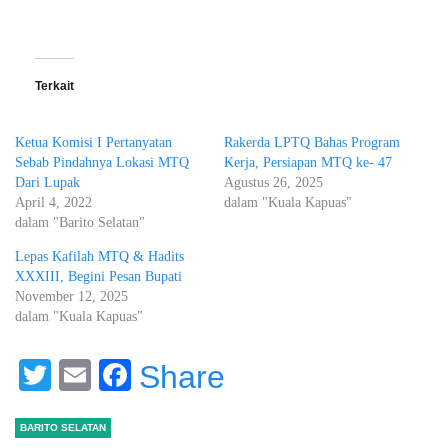
Terkait
Ketua Komisi I Pertanyatan
Rakerda LPTQ Bahas Program
Sebab Pindahnya Lokasi MTQ
Kerja, Persiapan MTQ ke- 47
Dari Lupak
Agustus 26, 2025
April 4, 2022
dalam "Kuala Kapuas"
dalam "Barito Selatan"
Lepas Kafilah MTQ & Hadits
XXXIII, Begini Pesan Bupati
November 12, 2025
dalam "Kuala Kapuas"
Twitter
Email
Facebook
Share
BARITO SELATAN