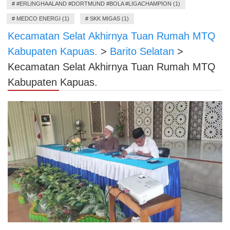
#
#ERLINGHAALAND #DORTMUND #BOLA #LIGACHAMPION (1)
#
MEDCO ENERGI (1)
#
SKK MIGAS (1)
Kecamatan Selat Akhirnya Tuan Rumah MTQ
Kabupaten Kapuas.
>
Barito Selatan
>
Kecamatan Selat Akhirnya Tuan Rumah MTQ
Kabupaten Kapuas.