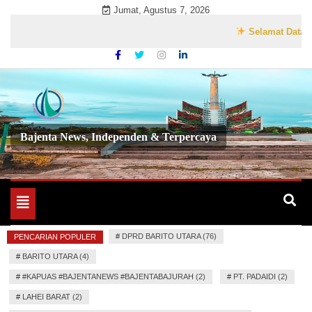
Skip
Jumat, Agustus 7, 2026
to
Selamat Datang di 
content
Bajenta News, Independen & Terpercaya
Toggle
navigation
#
DPRD BARITO UTARA (76)
PENCARIAN POPULER
#
BARITO UTARA (4)
#
#KAPUAS #BAJENTANEWS #BAJENTABAJURAH (2)
#
PT. PADAIDI (2)
#
LAHEI BARAT (2)