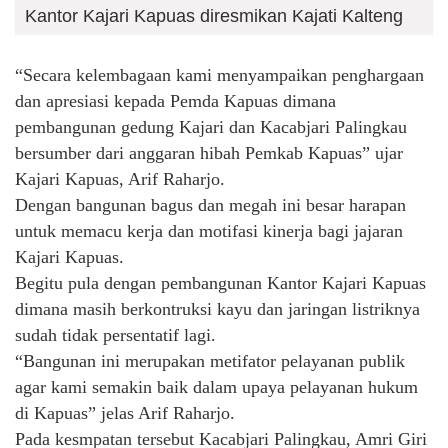
Kantor Kajari Kapuas diresmikan Kajati Kalteng
“Secara kelembagaan kami menyampaikan penghargaan
dan apresiasi kepada Pemda Kapuas dimana
pembangunan gedung Kajari dan Kacabjari Palingkau
bersumber dari anggaran hibah Pemkab Kapuas” ujar
Kajari Kapuas, Arif Raharjo.
Dengan bangunan bagus dan megah ini besar harapan
untuk memacu kerja dan motifasi kinerja bagi jajaran
Kajari Kapuas.
Begitu pula dengan pembangunan Kantor Kajari Kapuas
dimana masih berkontruksi kayu dan jaringan listriknya
sudah tidak persentatif lagi.
“Bangunan ini merupakan metifator pelayanan publik
agar kami semakin baik dalam upaya pelayanan hukum
di Kapuas” jelas Arif Raharjo.
Pada kesmpatan tersebut Kacabjari Palingkau, Amri Giri