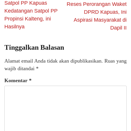
Satpol PP Kapuas
Reses Perorangan Waket
Kedatangan Satpol PP
DPRD Kapuas, Ini
Propinsi Kalteng, ini
Aspirasi Masyarakat di
Hasilnya
Dapil II
Tinggalkan Balasan
Alamat email Anda tidak akan dipublikasikan.
Ruas yang
wajib ditandai
*
Komentar
*