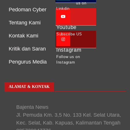
us on
Linkdin
Pedoman Cyber
Tentang Kami
Youtube
Subscribe US
Kontak Kami
Kritik dan Saran
Instagram
Follow us on
Pengurus Media
Instagram
ALAMAT & KONTAK
Bajenta News
Jl. Pemuda Km. 3,5 No. 133 Kel. Selat Utara,
Kec. Selat, Kab. Kapuas, Kalimantan Tengah