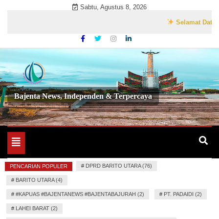
Skip
Sabtu, Agustus 8, 2026
to
Selamat Datang di We
content
Bajenta News, Independen & Terpercaya
Toggle
navigation
#
DPRD BARITO UTARA (76)
PENCARIAN POPULER
#
BARITO UTARA (4)
#
#KAPUAS #BAJENTANEWS #BAJENTABAJURAH (2)
#
PT. PADAIDI (2)
#
LAHEI BARAT (2)