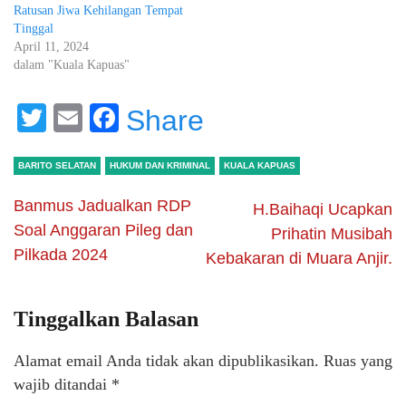
Ratusan Jiwa Kehilangan Tempat
Tinggal
April 11, 2024
dalam "Kuala Kapuas"
Twitter
Email
Facebook
Share
BARITO SELATAN
HUKUM DAN KRIMINAL
KUALA KAPUAS
Banmus Jadualkan RDP
H.Baihaqi Ucapkan
Soal Anggaran Pileg dan
Prihatin Musibah
Pilkada 2024
Kebakaran di Muara Anjir.
Tinggalkan Balasan
Alamat email Anda tidak akan dipublikasikan.
Ruas yang
wajib ditandai
*