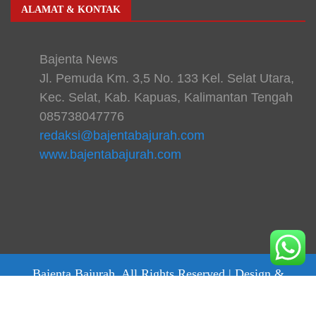
ALAMAT & KONTAK
Bajenta News
Jl. Pemuda Km. 3,5 No. 133 Kel. Selat Utara,
Kec. Selat, Kab. Kapuas, Kalimantan Tengah
085738047776
redaksi@bajentabajurah.com
www.bajentabajurah.com
Bajenta Bajurah. All Rights Reserved |
Design &
develop by bajentanews