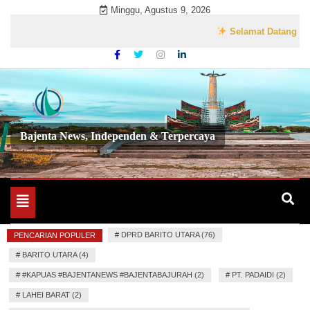
Skip
Minggu, Agustus 9, 2026
to
Selamat Datang di Websit
content
Bajenta News, Independen & Terpercaya
Toggle
navigation
#
DPRD BARITO UTARA (76)
PENCARIAN POPULER
#
BARITO UTARA (4)
#
#KAPUAS #BAJENTANEWS #BAJENTABAJURAH (2)
#
PT. PADAIDI (2)
#
LAHEI BARAT (2)