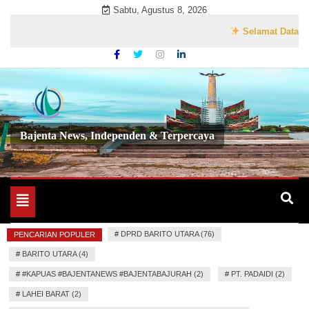
Skip
Sabtu, Agustus 8, 2026
to
Selamat Datang di We
content
Bajenta News, Independen & Terpercaya
Toggle
navigation
#
DPRD BARITO UTARA (76)
PENCARIAN POPULER
#
BARITO UTARA (4)
#
#KAPUAS #BAJENTANEWS #BAJENTABAJURAH (2)
#
PT. PADAIDI (2)
#
LAHEI BARAT (2)