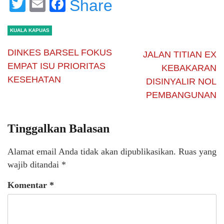
Twitter
Email
Facebook
Share
KUALA KAPUAS
DINKES BARSEL FOKUS
JALAN TITIAN EX
EMPAT ISU PRIORITAS
KEBAKARAN
KESEHATAN
DISINYALIR NOL
PEMBANGUNAN
Tinggalkan Balasan
Alamat email Anda tidak akan dipublikasikan.
Ruas yang
wajib ditandai
*
Komentar
*