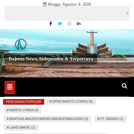
Skip
Minggu, Agustus 9, 2026
to
Selamat
content
Bajenta News, Independen & Terpercaya
Toggle
navigation
#
DPRD BARITO UTARA (76)
PENCARIAN POPULER
#
BARITO UTARA (4)
#
#KAPUAS #BAJENTANEWS #BAJENTABAJURAH (2)
#
PT. PADAIDI (2)
#
LAHEI BARAT (2)