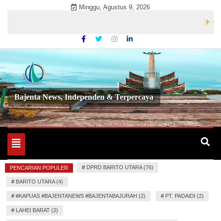
Skip
Minggu, Agustus 9, 2026
to
Selamat
content
Bajenta News, Independen & Terpercaya
Toggle
navigation
#
DPRD BARITO UTARA (76)
PENCARIAN POPULER
#
BARITO UTARA (4)
#
#KAPUAS #BAJENTANEWS #BAJENTABAJURAH (2)
#
PT. PADAIDI (2)
#
LAHEI BARAT (2)