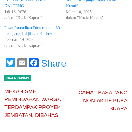
PELANTIKAN KADIN
Wabup Kunjungi Lapak Bazar
KALTENG
Kreatif
Juli 13, 2026
Maret 10, 2025
dalam "Kuala Kapuas"
dalam "Kuala Kapuas"
Pasar Ramadhan Dimeriahkan 60
Pedagang Takjil dan Kuliner
Februari 19, 2026
dalam "Kuala Kapuas"
Twitter
Email
Facebook
Share
KUALA KAPUAS
MEKANISME
CAMAT BASARANG
PEMINDAHAN WARGA
NON-AKTIF BUKA
TERDAMPAK PROYEK
SUARA
JEMBATAN, DIBAHAS