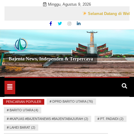
Skip
Minggu, Agustus 9, 2026
to
Selamat Datang di Website Res
content
Bajenta News, Independen & Terpercaya
Toggle
navigation
#
DPRD BARITO UTARA (76)
PENCARIAN POPULER
#
BARITO UTARA (4)
#
#KAPUAS #BAJENTANEWS #BAJENTABAJURAH (2)
#
PT. PADAIDI (2)
#
LAHEI BARAT (2)