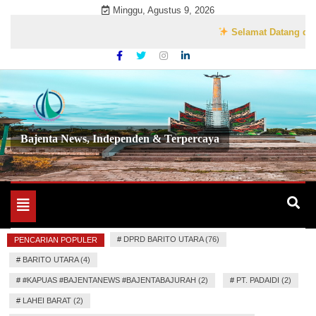
Skip
Minggu, Agustus 9, 2026
to
Selamat Datang di Websi
content
Bajenta News, Independen & Terpercaya
Toggle
navigation
#
DPRD BARITO UTARA (76)
PENCARIAN POPULER
#
BARITO UTARA (4)
#
#KAPUAS #BAJENTANEWS #BAJENTABAJURAH (2)
#
PT. PADAIDI (2)
#
LAHEI BARAT (2)