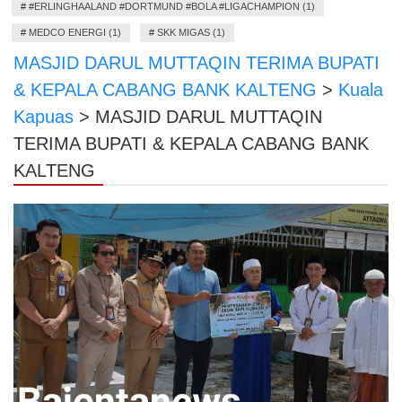
#
#ERLINGHAALAND #DORTMUND #BOLA #LIGACHAMPION (1)
#
MEDCO ENERGI (1)
#
SKK MIGAS (1)
MASJID DARUL MUTTAQIN TERIMA BUPATI
& KEPALA CABANG BANK KALTENG
>
Kuala
Kapuas
>
MASJID DARUL MUTTAQIN
TERIMA BUPATI & KEPALA CABANG BANK
KALTENG