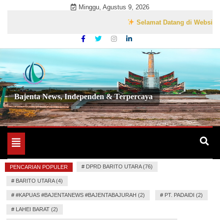
Skip
Minggu, Agustus 9, 2026
to
Selamat Datang di Website Resmi
content
Bajenta News, Independen & Terpercaya
Toggle
navigation
#
DPRD BARITO UTARA (76)
PENCARIAN POPULER
#
BARITO UTARA (4)
#
#KAPUAS #BAJENTANEWS #BAJENTABAJURAH (2)
#
PT. PADAIDI (2)
#
LAHEI BARAT (2)