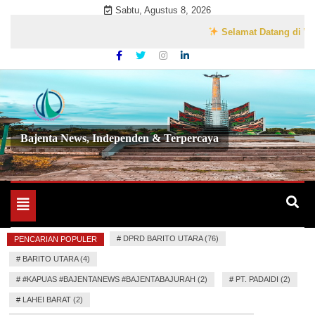
Skip
Sabtu, Agustus 8, 2026
to
Selamat Datang di Website 
content
Bajenta News, Independen & Terpercaya
Toggle
navigation
#
DPRD BARITO UTARA (76)
PENCARIAN POPULER
#
BARITO UTARA (4)
#
#KAPUAS #BAJENTANEWS #BAJENTABAJURAH (2)
#
PT. PADAIDI (2)
#
LAHEI BARAT (2)