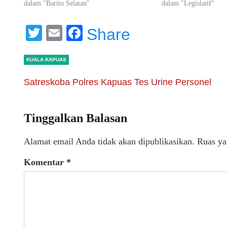
dalam "Barito Selatan"
dalam "Legislatif"
Twitter
Email
Facebook
Share
KUALA KAPUAS
Satreskoba Polres Kapuas Tes Urine Personel
Tinggalkan Balasan
Alamat email Anda tidak akan dipublikasikan.
Ruas ya
Komentar
*