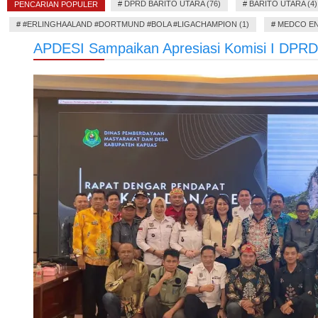
#
DPRD BARITO UTARA (76)
#
BARITO UTARA (4)
PENCARIAN POPULER
#
#ERLINGHAALAND #DORTMUND #BOLA #LIGACHAMPION (1)
#
MEDCO EN
APDESI Sampaikan Apresiasi Komisi I DPR