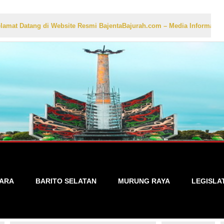
ng di Website Resmi BajentaBajurah.com – Media Informasi Lokal yang
TARA
BARITO SELATAN
MURUNG RAYA
LEGISLA