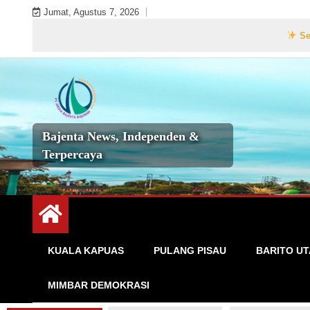
Skip
Jumat, Agustus 7, 2026
to
Selamat Data
content
Bajenta News, Independen &
Terpercaya
KUALA KAPUAS
PULANG PISAU
BARITO U
MIMBAR DEMOKRASI