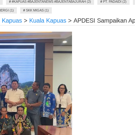
#
#KAPUAS #BAJENTANEWS #BAJENTABAJURAH (2)
#
PT. PADAIDI (2)
ERGI (1)
#
SKK MIGAS (1)
D Kapuas
>
Kuala Kapuas
>
APDESI Sampaikan Apr