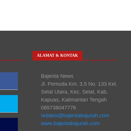
ALAMAT & KONTAK
Bajenta News
Jl. Pemuda Km. 3,5 No. 133 Kel.
Selat Utara, Kec. Selat, Kab.
Kapuas, Kalimantan Tengah
085738047776
redaksi@bajentabajurah.com
www.bajentabajurah.com
n