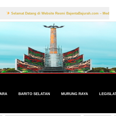
mat Datang di Website Resmi BajentaBajurah.com – Media Informasi Lo
TARA
BARITO SELATAN
MURUNG RAYA
LEGISLA