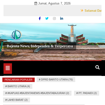
Skip
Jumat, Agustus 7, 2026
to
Selamat Datang di W
content
Bajenta News, Independen & Terpercaya
Toggle
navigation
#
DPRD BARITO UTARA (76)
PENCARIAN POPULER
#
BARITO UTARA (4)
#
#KAPUAS #BAJENTANEWS #BAJENTABAJURAH (2)
#
PT. PADAIDI (2)
#
LAHEI BARAT (2)