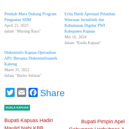
Pemkab Mura Dukung Program
Erlin Hardi Apresiasi Pelatihan
Penguatan SDM
Wawasan Jurnalistik dan
April 25, 2025
Kehumasan Digelar PWI
dalam "Murung Raya"
Kabupaten Kapuas
Mei 16, 2024
dalam "Kuala Kapuas"
Diskominfo Kapuas Operasikan
APU Bersama Diskominfosantik
Kalteng
Maret 31, 2022
dalam "Barito Selatan"
Twitter
Email
Facebook
Share
KUALA KAPUAS
Bupati Kapuas Hadiri
Bupati Pimpin Apel
Maulid Nabi KBB