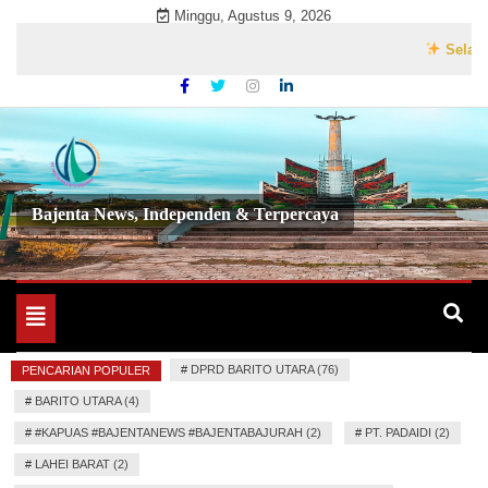
Skip
Minggu, Agustus 9, 2026
to
Selamat Dat
content
Bajenta News, Independen & Terpercaya
Toggle
navigation
#
DPRD BARITO UTARA (76)
PENCARIAN POPULER
#
BARITO UTARA (4)
#
#KAPUAS #BAJENTANEWS #BAJENTABAJURAH (2)
#
PT. PADAIDI (2)
#
LAHEI BARAT (2)