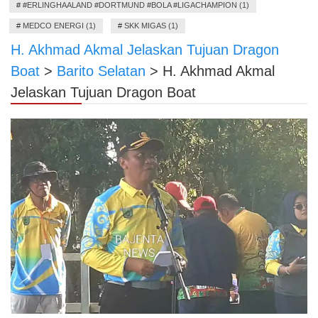
#
#ERLINGHAALAND #DORTMUND #BOLA #LIGACHAMPION (1)
#
MEDCO ENERGI (1)
#
SKK MIGAS (1)
H. Akhmad Akmal Jelaskan Tujuan Dragon
Boat
>
Barito Selatan
>
H. Akhmad Akmal
Jelaskan Tujuan Dragon Boat