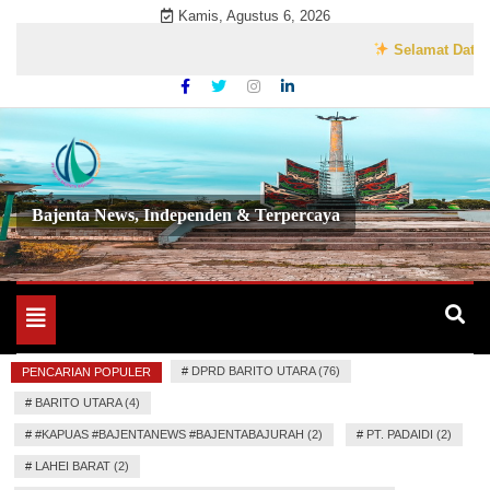
Skip
Kamis, Agustus 6, 2026
to
Selamat Datang di W
content
Bajenta News, Independen & Terpercaya
Toggle
navigation
#
DPRD BARITO UTARA (76)
PENCARIAN POPULER
#
BARITO UTARA (4)
#
#KAPUAS #BAJENTANEWS #BAJENTABAJURAH (2)
#
PT. PADAIDI (2)
#
LAHEI BARAT (2)