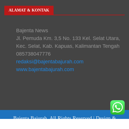
ALAMAT & KONTAK
Bajenta News
Jl. Pemuda Km. 3,5 No. 133 Kel. Selat Utara,
Kec. Selat, Kab. Kapuas, Kalimantan Tengah
085738047776
redaksi@bajentabajurah.com
www.bajentabajurah.com
Bajenta Bajurah. All Rights Reserved |
Design &
develop by bajentanews